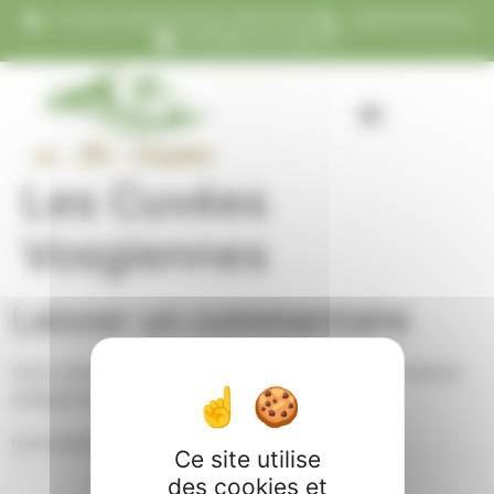
Panneau de gestion des cookies
21 chemin du Rupt du Moulin, 88310 Ventron
+33(0)6 26 26 26 33
contact@au-21-vosgien.fr
Les Cuvées
Vosgiennes
Laisser un commentaire
Votre adresse e-mail ne sera pas publiée.
Les champs
obligatoires sont indiqués avec
*
Commentaire
*
Ce site utilise
des cookies et