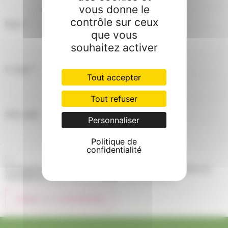
vous donne le
contrôle sur ceux
Nom
*
que vous
souhaitez activer
E-mail
*
Tout accepter
Tout refuser
Site web
Personnaliser
Politique de
confidentialité
Enregistrer mon nom, mon e-mail et mon site dans le
navigateur pour mon prochain commentaire.